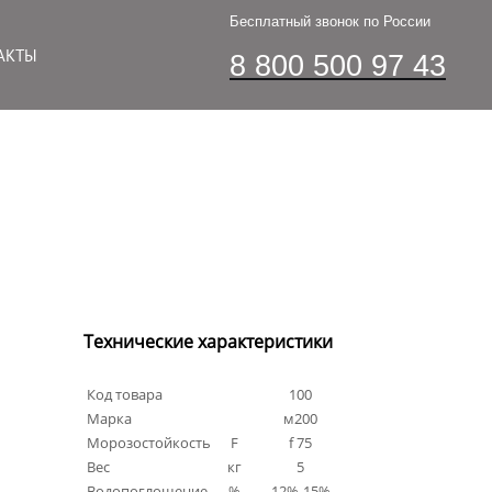
Бесплатный звонок по России
АКТЫ
8 800 500 97 43
Технические характеристики
Код товара
100
Марка
м200
Морозостойкость
F
f 75
Вес
кг
5
Водопоглощение
%
12%-15%