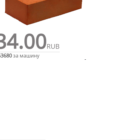
34.00
RUB
53680
за машину