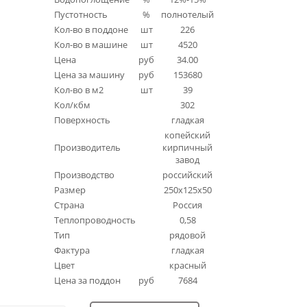
Пустотность
%
полнотелый
Кол-во в поддоне
шт
226
Кол-во в машине
шт
4520
Цена
руб
34.00
Цена за машину
руб
153680
Кол-во в м2
шт
39
Кол/кбм
302
Поверхность
гладкая
копейский
Производитель
кирпичный
завод
Производство
российский
Размер
250x125x50
Страна
Россия
Теплопроводность
0,58
Тип
рядовой
Фактура
гладкая
Цвет
красный
Цена за поддон
руб
7684